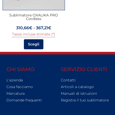
Sublimatore OXALIKA PRO
Cordless
310,66
€
-
367,21
€
Tasse incluse stimate (*)
Scegli
CHI SIAMO
SERVIZIO CLIENTI
L'azienda
Contatti
Cosa facciamo
Articoli a catalogo
Marcatura
Manuali di istruzioni
Domande frequenti
Registra il tuo sublimatore