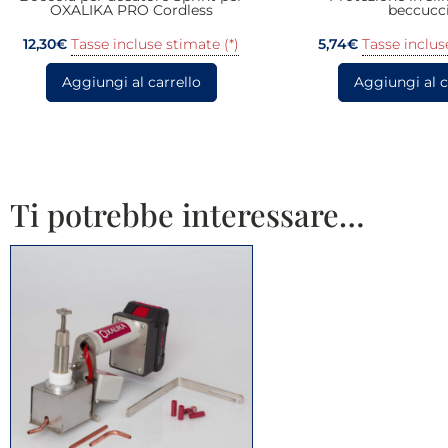
OXALIKA PRO Cordless
beccucc
12,30
€
Tasse incluse stimate (*)
5,74
€
Tasse inclus
Aggiungi al carrello
Aggiungi al c
Ti potrebbe interessare…