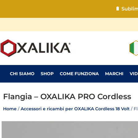
🔋 Subli
CHI SIAMO
SHOP
COME FUNZIONA
MARCHI
VI
Flangia – OXALIKA PRO Cordless
Home
/
Accessori e ricambi per OXALIKA Cordless 18 Volt
/ F