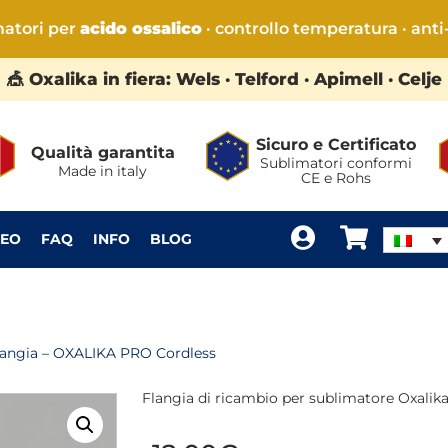
matori per
acido ossalico
· controllo temperatura · anti
🎪 Oxalika in fiera: Wels · Telford · Apimell · Celje
Sicuro e Certificato
Qualità garantita
Sublimatori conformi
Made in italy
CE e Rohs
DEO
FAQ
INFO
BLOG
langia – OXALIKA PRO Cordless
Flangia di ricambio per sublimatore Oxalik