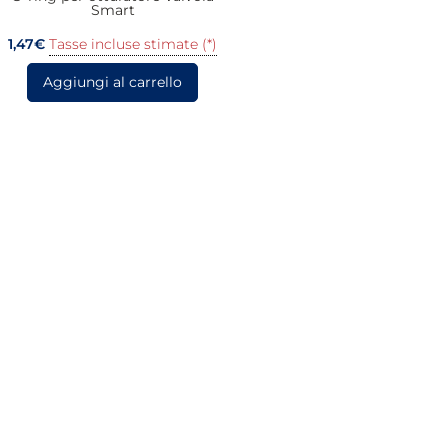
Smart
1,47
€
Tasse incluse stimate (*)
Aggiungi al carrello