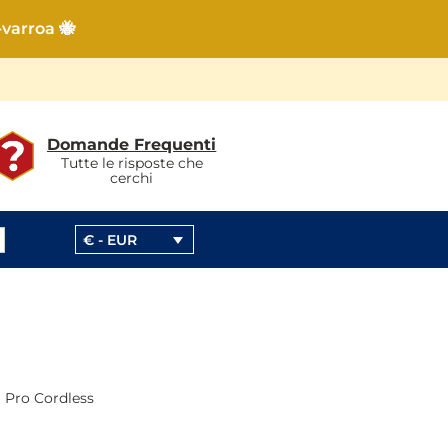
-varroa 🐝
Domande Frequenti
Tutte le risposte che
cerchi
€ - EUR
a Pro Cordless