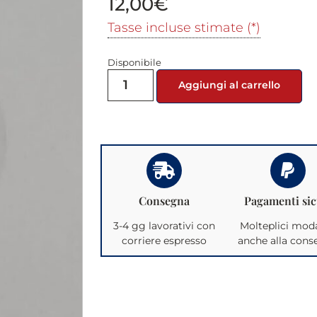
12,00
€
Tasse incluse stimate (*)
Disponibile
Aggiungi al carrello
Consegna
Pagamenti sic
3-4 gg lavorativi con
Molteplici moda
corriere espresso
anche alla con