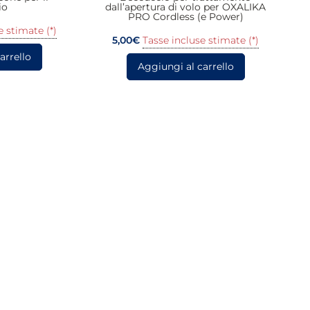
io
dall’apertura di volo per OXALIKA
PRO Cordless (e Power)
e stimate (*)
5,00
€
Tasse incluse stimate (*)
arrello
Aggiungi al carrello