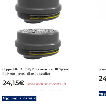
Coppia filtri ABE1P3 R per maschere BLS4000 e
Semi
BLS5600 per uso di acido ossalico
2
24,15
€
Tasse incluse stimate (*)
Aggi
Aggiungi al carrello