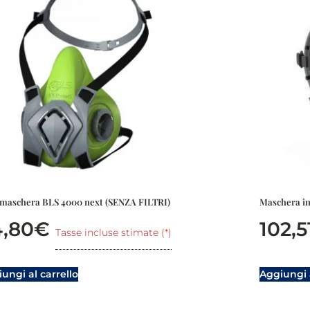
maschera BLS 4000 next (SENZA FILTRI)
Maschera in
4,80
€
102,5
Tasse incluse stimate (*)
ungi al carrello
Aggiungi a