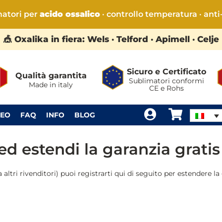
matori per
acido ossalico
· controllo temperatura · anti
🎪 Oxalika in fiera: Wels · Telford · Apimell · Celje
Sicuro e Certificato
Qualità garantita
Sublimatori conformi
Made in italy
CE e Rohs
DEO
FAQ
INFO
BLOG
ed estendi la garanzia gratis
altri rivenditori) puoi registrarti qui di seguito per estendere la 