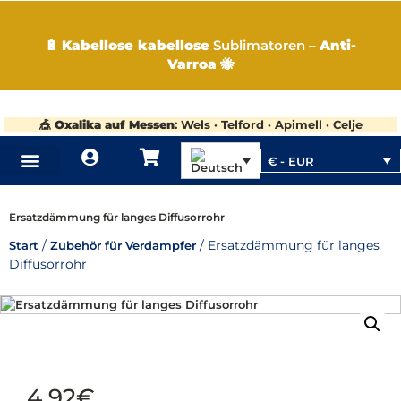
🔋
Kabellose kabellose
Sublimatoren –
Anti-
Varroa
🐝
🎪
Oxalika auf Messen
: Wels · Telford · Apimell · Celje
€ - EUR
WIE ES FUNKTIONIERT
WO OXALIKA KAUFEN
Ersatzdämmung für langes Diffusorrohr
/
/ Ersatzdämmung für langes
Start
Zubehör für Verdampfer
Diffusorrohr
4,92
€