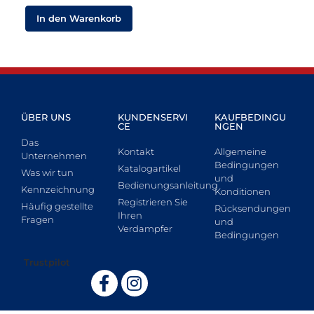
In den Warenkorb
ÜBER UNS
KUNDENSERVI
KAUFBEDINGU
CE
NGEN
Das
Kontakt
Allgemeine
Unternehmen
Bedingungen
Katalogartikel
Was wir tun
und
Bedienungsanleitung
Kennzeichnung
Konditionen
Registrieren Sie
Häufig gestellte
Rücksendungen
Ihren
Fragen
und
Verdampfer
Bedingungen
Trustpilot