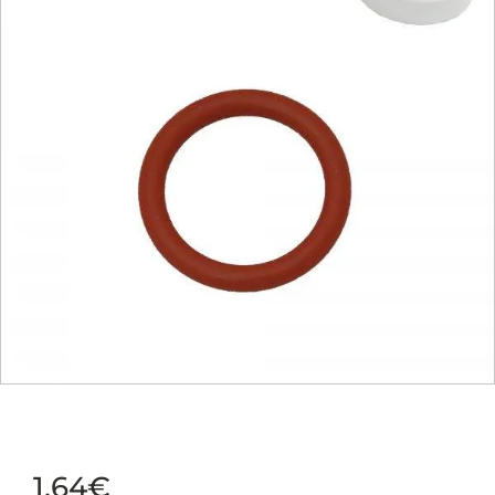
1,64
€