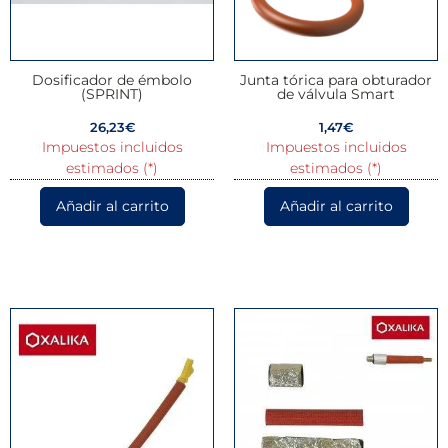
Dosificador de émbolo
Junta tórica para obturador
(SPRINT)
de válvula Smart
26,23
€
1,47
€
Impuestos incluidos
Impuestos incluidos
estimados (*)
estimados (*)
Añadir al carrito
Añadir al carrito