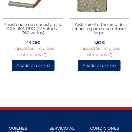
Resistencia de repuesto para
Aislamiento térmico de
OXALIKA PRO (12 voltios –
repuesto para tubo difusor
360 vatios)
largo
44,26
€
4,92
€
Impuestos incluidos
Impuestos incluidos
estimados (*)
estimados (*)
Añadir al carrito
Añadir al carrito
QUIENES
SERVICIO AL
CONDICIONES