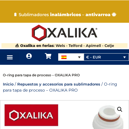
🔋 Sublimadores
inalámbricos
–
antivarroa
🐝
🎪
Oxalika en ferias
: Wels · Telford · Apimell · Celje
€ - EUR
SOBRE NOSOTROS
DONDE COMPRAR NUESTROS PRODUCTOS
O-ring para tapa de proceso – OXALIKA PRO
/
/ O-ring
Inicio
Repuestos y accesorios para sublimadores
para tapa de proceso – OXALIKA PRO