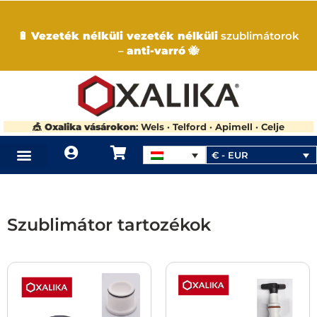
🔋
Vezeték nélküli vezeték nélküli
szublimátorok
–
anti-varró
🐝
🎪
Oxalika vásárokon
: Wels · Telford · Apimell · Celje
€ - EUR
Szublimátor tartozékok