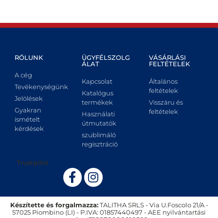
RÓLUNK
ÜGYFÉLSZOLG
VÁSÁRLÁSI
ÁLAT
FELTÉTELEK
A cég
Kapcsolat
Általános
Tevékenységünk
feltételek
Katalógus
Jelölések
termékek
Visszáru és
Gyakran
feltételek
Használati
ismételt
útmutatók
kérdések
szublimáló
regisztráció
Trustpilot
Készítette és forgalmazza:
TALITHA SRLS - Via U.Foscolo 21/A -
57025 Piombino (LI) - P.IVA: 01857440497 - AEE nyilvántartási