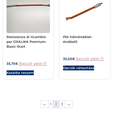
Resistenza di ricambio
Pót hőmérséklet-
per OXALIKA Premium-
érzékelő
Basic-Start
Becsült adók (*)
35,00
€
Becsült adók (*)
35,75
€
Opciók választása
Kosárba teszem
←
1
2
3
→