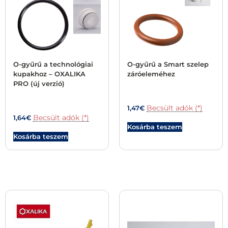
O-gyűrű a technológiai
O-gyűrű a Smart szelep
kupakhoz – OXALIKA
záróeleméhez
PRO (új verzió)
Becsült adók (*)
1,47
€
Becsült adók (*)
1,64
€
Kosárba teszem
Kosárba teszem