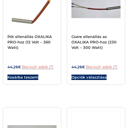
Pót ellenállás OXALIKA
Csere ellenállás az
PRO-hoz (12 Volt – 360
OXALIKA PRO-hoz (230
Watt)
Volt – 300 Watt)
Becsült adók (*)
Becsült adók (*)
44,26
€
44,26
€
Kosárba teszem
Opciók választása