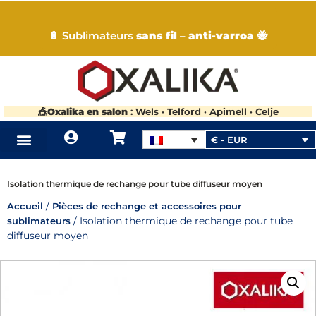
🔋 Sublimateurs
sans fil
–
anti-varroa
🐝
🎪
Oxalika en salon
: Wels · Telford · Apimell · Celje
€ - EUR
QUI SOMMES-NOUS?
COMMENT ÇA MARCHE
OÙ ACHETER OXALIKA
Isolation thermique de rechange pour tube diffuseur moyen
/
Accueil
Pièces de rechange et accessoires pour
/ Isolation thermique de rechange pour tube
sublimateurs
diffuseur moyen