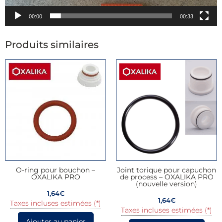
00:00
00:33
Produits similaires
O-ring pour bouchon –
Joint torique pour capuchon
OXALIKA PRO
de process – OXALIKA PRO
(nouvelle version)
1,64
€
1,64
€
Taxes incluses estimées (*)
Taxes incluses estimées (*)
Ajouter au panier