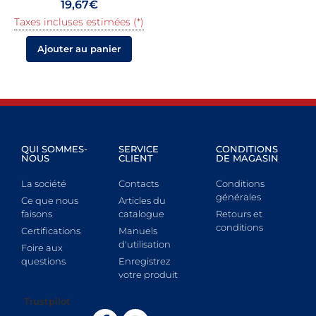
19,67
€
Taxes incluses estimées (*)
Ajouter au panier
QUI SOMMES-
SERVICE
CONDITIONS
NOUS
CLIENT
DE MAGASIN
La société
Contacts
Conditions
générales
Ce que nous
Articles du
faisons
catalogue
Retours et
conditions
Certifications
Manuels
d'utilisation
Foire aux
questions
Enregistrez
votre produit
Trustpilot