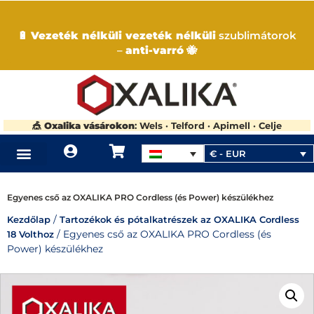
🔋
Vezeték nélküli vezeték nélküli
szublimátorok
–
anti-varró
🐝
🎪
Oxalika vásárokon
: Wels · Telford · Apimell · Celje
€ - EUR
HOL VÁSÁROLHATÓ OXALIKA
Egyenes cső az OXALIKA PRO Cordless (és Power) készülékhez
/
Kezdőlap
Tartozékok és pótalkatrészek az OXALIKA Cordless
/ Egyenes cső az OXALIKA PRO Cordless (és
18 Volthoz
Power) készülékhez