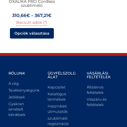
OXALIKA PRO Cordless
szublimáló
310,66
€
–
367,21
€
Becsült adók (*)
Opciók választása
RÓLUNK
ÜGYFÉLSZOLG
VÁSÁRLÁSI
ÁLAT
FELTÉTELEK
A cég
Kapcsolat
Általános
Tevékenységünk
feltételek
Katalógus
Jelölések
termékek
Visszáru és
Gyakran
feltételek
Használati
ismételt
útmutatók
kérdések
szublimáló
regisztráció