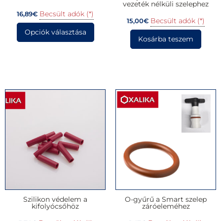
vezeték nélküli szelephez
Becsült adók (*)
16,89
€
Becsült adók (*)
15,00
€
Opciók választása
Kosárba teszem
Szilikon védelem a
O-gyűrű a Smart szelep
kifolyócsőhöz
záróeleméhez