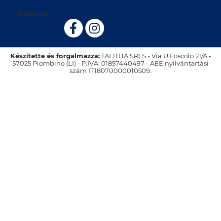
Trustpilot
Készítette és forgalmazza:
TALITHA SRLS - Via U.Foscolo 21/A -
57025 Piombino (LI) - P.IVA: 01857440497 - AEE nyilvántartási
szám IT18070000010509.