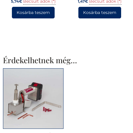
Becsült adók (*)
Becsült adók (*)
5,74
€
1,47
€
Kosárba teszem
Kosárba teszem
Érdekelhetnek még…