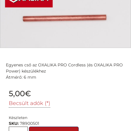
Egyenes cső az OXALIKA PRO Cordless (és OXALIKA PRO
Power) készülékhez
Átmérő: 6 mm
5,00
€
Becsült adók (*)
Készleten
SKU:
78900501