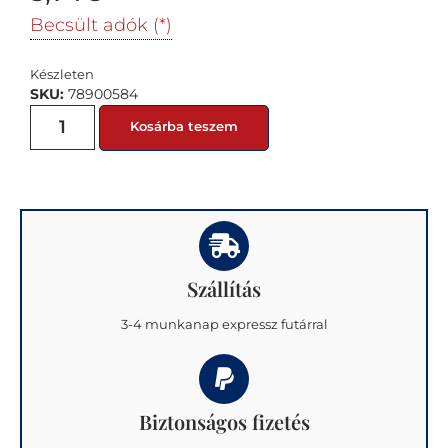
Becsült adók (*)
Készleten
SKU:
78900584
Kosárba teszem
Szállítás
3-4 munkanap expressz futárral
Biztonságos fizetés