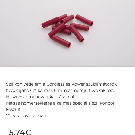
Szilikon védelem a Cordless és Power szublimátorok
fúvókájához. Alkalmas 6 mm átmérőjű fúvókákhoz.
Hasznos a műanyag kaptáraknál.
Magas hőmérsékletre alkalmas speciális szilikonból
készült.
10 darabos csomag.
5,74
€