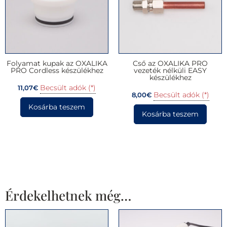
Folyamat kupak az OXALIKA
Cső az OXALIKA PRO
PRO Cordless készülékhez
vezeték nélküli EASY
készülékhez
Becsült adók (*)
11,07
€
Becsült adók (*)
8,00
€
Kosárba teszem
Kosárba teszem
Érdekelhetnek még…