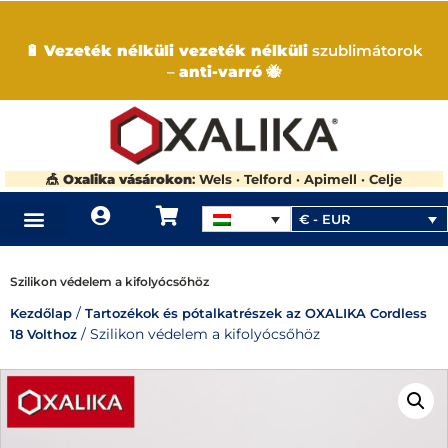
🔋
Vezeték nélküli vezeték nélküli
szublimátorok
–
anti-varró
🐝
🎪
Oxalika vásárokon
: Wels · Telford · Apimell · Celje
€ - EUR
HOL VÁSÁROLHATÓ OXALIKA
Szilikon védelem a kifolyócsőhöz
/
Kezdőlap
Tartozékok és pótalkatrészek az OXALIKA Cordless
/ Szilikon védelem a kifolyócsőhöz
18 Volthoz