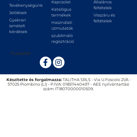
Kapcsolat
Általános
Tevékenységünk
feltételek
Katalógus
Jelölések
termékek
Visszáru és
Gyakran
feltételek
Használati
ismételt
útmutatók
kérdések
szublimáló
regisztráció
Trustpilot
Készítette és forgalmazza:
TALITHA SRLS - Via U.Foscolo 21/A -
57025 Piombino (LI) - P.IVA: 01857440497 - AEE nyilvántartási
szám IT18070000010509.