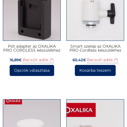
Pót adapter az OXALIKA
Smart szelep az OXALIKA
PRO CORDLESS készülékhez
PRO Cordless készülékhez
Becsült adók (*)
Becsült adók (*)
16,89
€
60,42
€
Opciók választása
Kosárba teszem