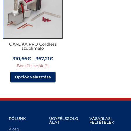
OXALIKA PRO Cordless
szublimáló
310,66
€
–
367,21
€
Becsült adók (*)
Opciók választása
RÓLUNK
ÜGYFÉLSZOLG
VÁSÁRLÁSI
ÁLAT
FELTÉTELEK
A cég