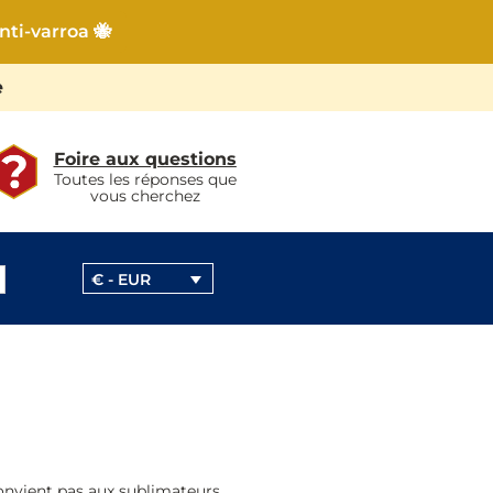
nti-varroa 🐝
e
Foire aux questions
Toutes les réponses que
vous cherchez
€ - EUR
onvient pas aux sublimateurs