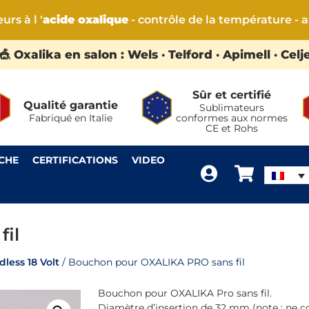
rs à l '
acide oxalique
- contrôle de la température - a
🎪 Oxalika en salon : Wels · Telford · Apimell · Celj
Sûr et certifié
Qualité garantie
Sublimateurs
Fabriqué en Italie
conformes aux normes
CE et Rohs
CHE
CERTIFICATIONS
VIDEO
il
less 18 Volt
/ Bouchon pour OXALIKA PRO sans fil
Bouchon pour OXALIKA Pro sans fil.
Diamètre d’insertion de 32 mm (note : ne c