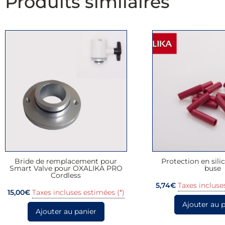
Produits similaires
Bride de remplacement pour
Protection en sili
Smart Valve pour OXALIKA PRO
buse
Cordless
5,74
€
Taxes incluse
15,00
€
Taxes incluses estimées (*)
Ajouter au 
Ajouter au panier