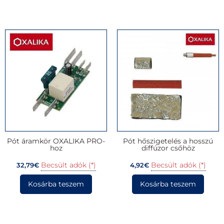
Pót áramkör OXALIKA PRO-
Pót hőszigetelés a hosszú
hoz
diffúzor csőhöz
Becsült adók (*)
Becsült adók (*)
32,79
€
4,92
€
Kosárba teszem
Kosárba teszem