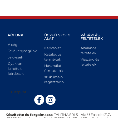
RÓLUNK
ÜGYFÉLSZOLG
VÁSÁRLÁSI
ÁLAT
FELTÉTELEK
A cég
Kapcsolat
Általános
Tevékenységünk
feltételek
Katalógus
Jelölések
termékek
Visszáru és
Gyakran
feltételek
Használati
ismételt
útmutatók
kérdések
szublimáló
regisztráció
Trustpilot
Készítette és forgalmazza:
TALITHA SRLS - Via U.Foscolo 21/A -