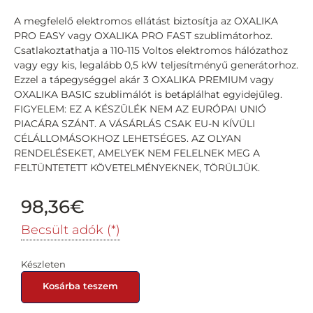
A megfelelő elektromos ellátást biztosítja az OXALIKA
PRO EASY vagy OXALIKA PRO FAST szublimátorhoz.
Csatlakoztathatja a 110-115 Voltos elektromos hálózathoz
vagy egy kis, legalább 0,5 kW teljesítményű generátorhoz.
Ezzel a tápegységgel akár 3 OXALIKA PREMIUM vagy
OXALIKA BASIC szublimálót is betáplálhat egyidejűleg.
FIGYELEM: EZ A KÉSZÜLÉK NEM AZ EURÓPAI UNIÓ
PIACÁRA SZÁNT. A VÁSÁRLÁS CSAK EU-N KÍVÜLI
CÉLÁLLOMÁSOKHOZ LEHETSÉGES. AZ OLYAN
RENDELÉSEKET, AMELYEK NEM FELELNEK MEG A
FELTÜNTETETT KÖVETELMÉNYEKNEK, TÖRÜLJÜK.
98,36
€
Becsült adók (*)
Készleten
Kosárba teszem