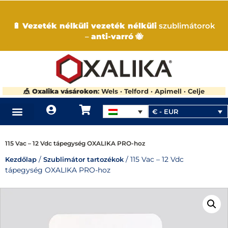
🔋
Vezeték nélküli vezeték nélküli
szublimátorok
–
anti-varró
🐝
🎪
Oxalika vásárokon
: Wels · Telford · Apimell · Celje
€ - EUR
HOL VÁSÁROLHATJA MEG A TERMÉKEINKET
115 Vac – 12 Vdc tápegység OXALIKA PRO-hoz
/
/ 115 Vac – 12 Vdc
Kezdőlap
Szublimátor tartozékok
tápegység OXALIKA PRO-hoz