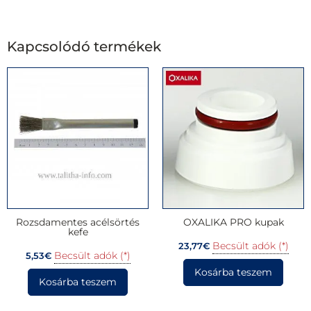
Kapcsolódó termékek
Rozsdamentes acélsörtés
OXALIKA PRO kupak
kefe
Becsült adók (*)
23,77
€
Becsült adók (*)
5,53
€
Kosárba teszem
Kosárba teszem